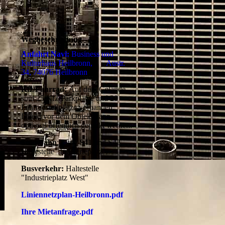
Wegbeschreibung
Anfahrt Navi:
Business und
Kulturhaus Heilbronn, Austr.
34, 74076 Heilbronn
Kfz/Fahrrad:
Auf dem Gelände
sind 25 Kfz-Parkplätze und 20
Fahrradstellplätze vorhanden.
Direkt vor dem Objekt kann
optional öffentlich geparkt werden.
Stadtbahn
: Linie S41 und S42,
Haltestelle "Industrieplatz".
Busverkehr:
Haltestelle
"Industrieplatz West"
Liniennetzplan-Heilbronn.pdf
Ihre Mietanfrage.pdf