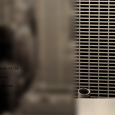
lbronn AU34
Öztas
eilbronn
 1. OG
-0
-4