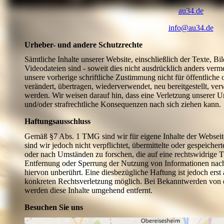
au34.de
info@au34.de
Urheber- und andere Schutzrechte
Sämtliche Inhalte unserer Website, einschließlich der Texte, Bi
Videodateien sind - soweit dies nicht ausdrücklich anders verm
unsere vorherige schriftliche Zustimmung nicht für öffentliche 
verändert, übertragen, wiederverwendet, neu bereitgestellt, ver
werden. Wir weisen darauf hin, dass eine Verletzung unserer Ur
und/oder strafrechtliche Konsequenzen nach sich ziehen kann
Haftungsausschluss
Gemäß §7 Abs. 1 TMG sind wir für eigene Inhalte der Websei
sind wir jedoch nicht verpflichtet, übermittelte oder gespeich
oder nach Umständen zu forschen, die auf eine rechtswidrige T
Entfernung oder Sperrung der Nutzung von Informationen nach
hiervon unberührt. Eine diesbezügliche Haftung ist jedoch erst
konkreten Rechtsverletzung möglich. Bei Bekanntwerden von 
werden diese Inhalte umgehend entfernt.
Besuchen Sie uns