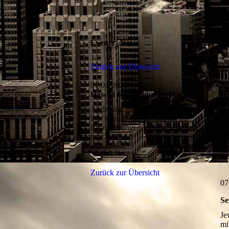
Events | News
V
ta
Zurück zur Übersicht
01
01.01.2024
An
Hawaii Restaurant im Haus
Ve
Änderung im Jahr 2024:
mi
Wir werden das Restaurant für
Ge
Reservierungen, events, Catering
An
usw. öffnen.
59
ht
Gr
Zurück zur Übersicht
07
Se
Je
mi