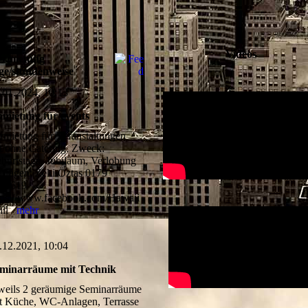
Videos
ermietung
ge/stundenweise
.01.2024, 10:13
mietung für events
rmietung für Veranstaltungen
t/ohne Catering. Zweck:
burtstage, Jubiläum, Verlobung
fragen: Zeki Öztas 0179
26619
tps://www.facebook.com/Hawaii
ill
mehr
.12.2021, 10:04
minarräume mit Technik
weils 2 geräumige Seminarräume
t Küche, WC-Anlagen, Terrasse