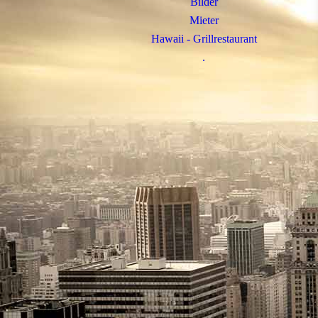
Bilder
Mieter
Hawaii - Grillrestaurant
.