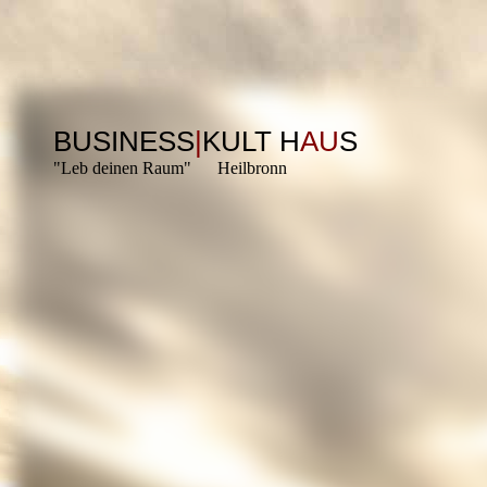
BUSINESS
|
KULT H
AU
S
"Leb deinen Raum" Heilbronn