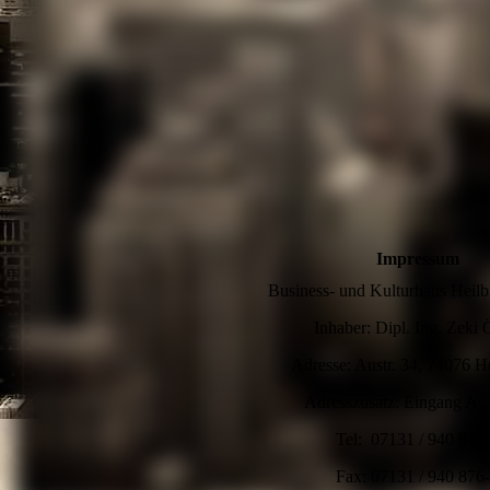
Impressum
Business- und Kulturhaus Hei
Inhaber: Dipl. Ing. Zeki 
Adresse: Austr. 34, 74076 H
Adresszusatz: Eingang A,
Tel: 07131 / 940 876
Fax: 07131 / 940 876