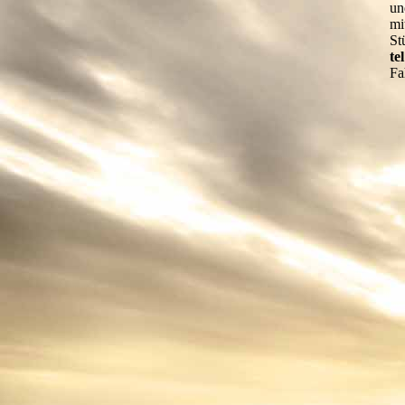
un
mi
St
te
Fa