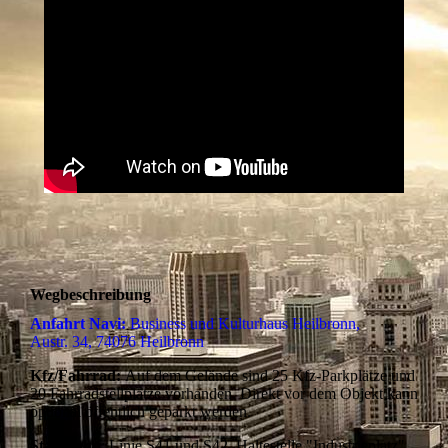
Wegbeschreibung
Anfahrt Navi:
Business und Kulturhaus Heilbronn,
Austr. 34, 74076 Heilbronn
Kfz/Fahrrad:
Auf dem Gelände sind 25 Kfz-Parkplätze und
20 Fahrradstellplätze vorhanden. Direkt vor dem Objekt kann
optional öffentlich geparkt werden.
Stadtbahn
: Linie S41 und S42, Haltestelle "Industrieplatz".