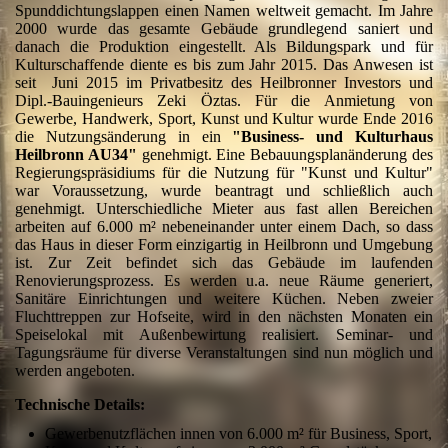
Spunddichtungslappen einen Namen weltweit gemacht. Im Jahre
2000 wurde das gesamte Gebäude grundlegend saniert und
danach die Produktion eingestellt. Als Bildungspark und für
Kulturschaffende diente es bis zum Jahr 2015. Das Anwesen ist
seit Juni 2015 im Privatbesitz des Heilbronner Investors und
Dipl.-Bauingenieurs Zeki Öztas. Für die Anmietung von
Gewerbe, Handwerk, Sport, Kunst und Kultur wurde Ende 2016
die Nutzungsänderung in ein
"Business- und Kulturhaus
Heilbronn AU34"
genehmigt. Eine Bebauungsplanänderung des
Regierungspräsidiums für die Nutzung für "Kunst und Kultur"
war Voraussetzung, wurde beantragt und schließlich auch
genehmigt. Unterschiedliche Mieter aus fast allen Bereichen
arbeiten auf 6.000 m² nebeneinander unter einem Dach, so dass
das Haus in dieser Form einzigartig in Heilbronn und Umgebung
ist. Zur Zeit befindet sich das Gebäude im laufenden
Renovierungsprozess. Es werden u.a. neue Räume generiert,
Sanitäre Einrichtungen und weitere Küchen. Neben zweier
Fluchttreppen zur Hofseite, wird in den nächsten Monaten ein
Speiselokal mit Außenbewirtung realisiert. Seminar- und
Tagungsräume für diverse Veranstaltungen sind nun möglich und
werden angeboten.
Technische Details:
Gewerbenutzflächen innen von 6.000 m² für Business, Sport,