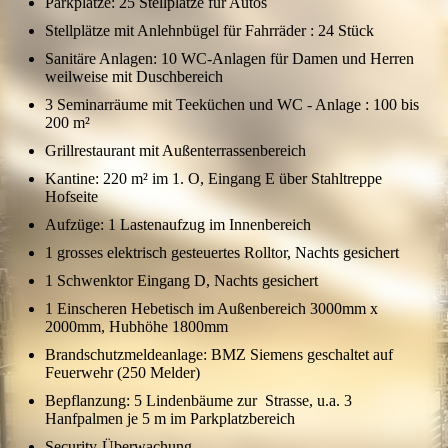
Parkplätze: 25 Stellplätze für Autos
Stellplätze mit Anlehnbügel für Fahrräder : 24 Stück
Sanitäre Anlagen: 10 WC-Anlagen für Damen und Herren
weilweise mit Duschbereich
3 Seminarräume mit Teeküchen und WC - Anlage : 100 bis
200 m²
Grillrestaurant mit Außenterrassenbereich
Kantine: 220 m² im 1. O, Eingang E über Stahltreppe
Hofseite
Aufzüge: 1 Lastenaufzug im Innenbereich
1 grosses elektrisch gesteuertes Rolltor, Nachts gesichert
1 Schwenktor Eingang D, Nachts gesichert
1 Einscheren Hebetisch im Außenbereich 3000mm x
2000mm, Hubhöhe 1800mm
Brandschutzmeldeanlage: BMZ Siemens geschaltet auf
Feuerwehr (250 Melder)
Bepflanzung: 5 Lindenbäume zur Strasse, u.a. 3
Hanfpalmen je 5 m im Parkplatzbereich
Security-Überwachung