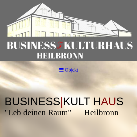
Objekt
BUSINESS
|
KULT H
AU
S
"Leb deinen Raum" Heilbronn