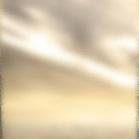
big_45757608_0_400-300