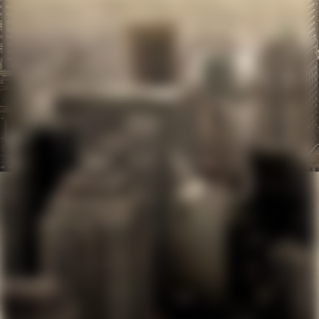
big_45760388_0_400-300