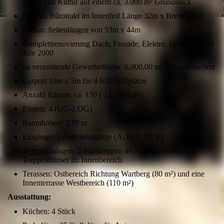
Kunst und Kultur auf einem ca. 3.000 m² Grundstück
Neubau Bürotrakt im Innenhof Länge 32m x Breite 22m
Altbau: Seitenlängen von 53m x 44m
Komplettrenovierung Dach, Fassade, Elektro, Installation im
Jahr 2000
zu vermietende Gewerbefläche: 6.000,00 m² voll unterkellert
Carport 10m x 5m für 4 Kfz-Stellplätze
Anzahl Räume: ca. 150 ( 12 - 150 m²)
Etagen: 4 (UG-2.OG)
Raumhöhen: 3,70 m
Eingänge: 5 Außeneingänge (A, B, C, D, E)
Treppenanlagen: 2 Stahltreppen im Außenbereich, 4
Treppenhäuser im Innenbereich
Terassen: Ostbereich Richtung Wartberg (80 m²) und eine
Innenterrasse Westbereich (110 m²)
Ausstattung:
Küchen: 4 Stück