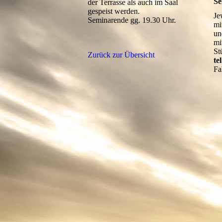
Se
der Terrasse als auch im Saal
gespeist werden.
Je
Seminarende gg. 19.30 Uhr.
mi
un
mi
St
Zurück zur Übersicht
te
Fa