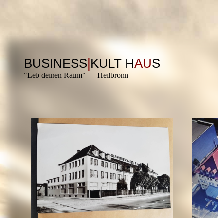
BUSINESS
|
KULT H
AU
S
"Leb deinen Raum" Heilbronn