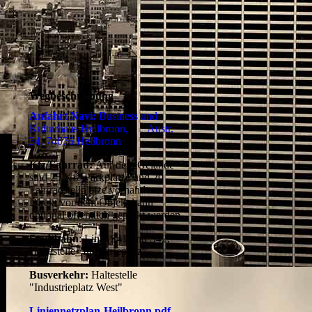
Wegbeschreibung
Anfahrt Navi:
Business und
Kulturhaus Heilbronn, Austr.
34, 74076 Heilbronn
Kfz/Fahrrad:
Auf dem Gelände
sind 25 Kfz-Parkplätze und 20
Fahrradstellplätze vorhanden.
Direkt vor dem Objekt kann
optional öffentlich geparkt werden.
Stadtbahn
: Linie S41 und S42,
Haltestelle "Industrieplatz".
Busverkehr:
Haltestelle
"Industrieplatz West"
Liniennetzplan-Heilbronn.pdf