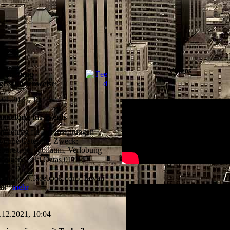
Videos
ermietung
ge/stundenweise
.01.2024, 10:13
mietung für events
rmietung für Veranstaltungen
t/ohne Catering. Zweck:
burtstage, Jubiläum, Verlobung
fragen: Zeki Öztas 0179
26619
tps://www.facebook.com/Hawaii
ill
mehr
.12.2021, 10:04