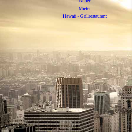
Bilder
Mieter
Hawaii - Grillrestaurant
.