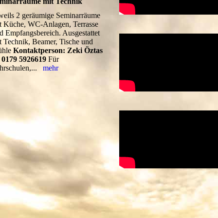
minarräume mit Technik
weils 2 geräumige Seminarräume
t Küche, WC-Anlagen, Terrasse
d Empfangsbereich. Ausgestattet
t Technik, Beamer, Tische und
ühle
Kontaktperson: Zeki Öztas
l 0179 5926619
Für
hrschulen,...
mehr